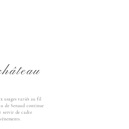
er - Château de Senaud.jpeg
château
x usages variés au fil
eau de Senaud continue
r servir de cadre
événements.