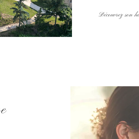
Découvrez son his
ge