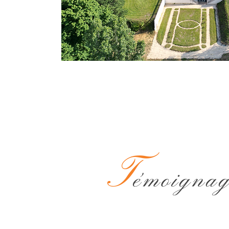
T
émoigna