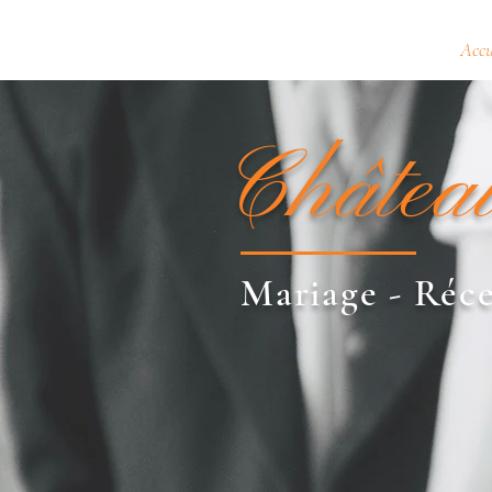
Accu
Châtea
Mariage - Réc