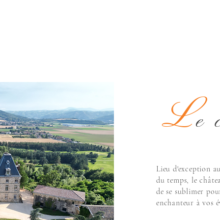
Le grand escali
L
e 
Lieu d'exception au
du temps, le chât
de se sublimer pou
enchanteur à vos 