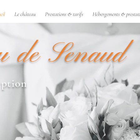
eil
Le château
Prestations & tarifs
Hébergements & prestat
u de Senaud
eption